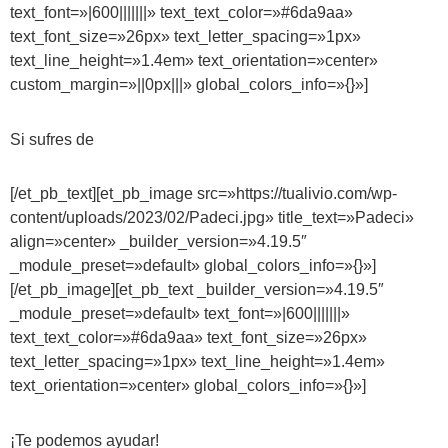
text_font=»|600|||||||» text_text_color=»#6da9aa»
text_font_size=»26px» text_letter_spacing=»1px»
text_line_height=»1.4em» text_orientation=»center»
custom_margin=»||0px|||» global_colors_info=»{}»]
Si sufres de
[/et_pb_text][et_pb_image src=»https://tualivio.com/wp-
content/uploads/2023/02/Padeci.jpg» title_text=»Padeci»
align=»center» _builder_version=»4.19.5″
_module_preset=»default» global_colors_info=»{}»]
[/et_pb_image][et_pb_text _builder_version=»4.19.5″
_module_preset=»default» text_font=»|600|||||||»
text_text_color=»#6da9aa» text_font_size=»26px»
text_letter_spacing=»1px» text_line_height=»1.4em»
text_orientation=»center» global_colors_info=»{}»]
¡Te podemos ayudar!