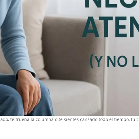
tado, te truena la columna o te sientes cansado todo el tiempo, tu 